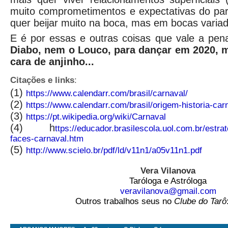
muito comprometimentos e expectativas do pa
quer beijar muito na boca, mas em bocas varia
E é por essas e outras coisas que vale a pen
Diabo, nem o Louco, para dançar em 2020, 
cara de anjinho...
Citações e links
:
(1)
https://www.calendarr.com/brasil/carnaval/
(2)
https://www.calendarr.com/brasil/origem-historia-car
(3)
https://pt.wikipedia.org/wiki/Carnaval
(4) h
ttps://educador.brasilescola.uol.com.br/estra
faces-carnaval.htm
(5)
http://www.scielo.br/pdf/ld/v11n1/a05v11n1.pdf
Vera Vilanova
Taróloga e Astróloga
veravilanova@gmail.com
Outros trabalhos seus no
Clube do Tarô