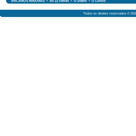
ARCANOS MAIORES
•
As 22 cartas
•
O Diabo
•
O Louco
Todos os direitos reservados © 20