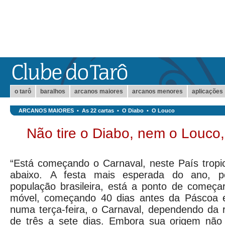
o tarô
baralhos
arcanos maiores
arcanos menores
aplicações
ARCANOS MAIORES
•
As 22 cartas
•
O Diabo
•
O Louco
Não tire o Diabo, nem o Louco
“Está começando o Carnaval, neste País tropica
abaixo.
A festa mais esperada do ano, p
população brasileira, está a ponto de começa
móvel, começando 40 dias antes da Páscoa 
numa terça-feira, o Carnaval, dependendo da re
de três a sete dias. Embora sua origem não s