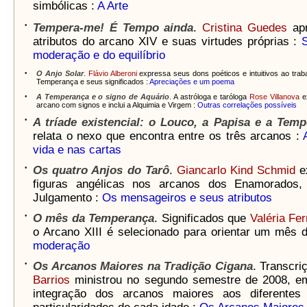
simbólicas :
A Arte
•
Tempera-me! É Tempo ainda
.
Cristina Guedes
ap
atributos do arcano XIV e suas virtudes próprias :
moderação e do equilíbrio
•
O Anjo Solar
.
Flávio Alberoni
expressa seus dons poéticos e intuitivos ao tra
Temperança e seus significados :
Apreciações e um poema
•
A Temperança e o signo de Aquário
. A astróloga e taróloga
Rose Villanova
ex
arcano com signos e inclui a Alquimia e Virgem :
Outras correlações possíveis
•
A tríade existencial: o Louco, a Papisa e a Tem
relata o nexo que encontra entre os três arcanos :
vida e nas cartas
•
Os quatro Anjos do Tarô
.
Giancarlo Kind Schmid
e
figuras angélicas nos arcanos dos Enamorados,
Julgamento :
Os mensageiros e seus atributos
•
O mês da Temperança
. Significados que
Valéria Fe
o Arcano XIII é selecionado para orientar um mês 
moderação
•
Os Arcanos Maiores na Tradição Cigana
. Transcr
Barrios
ministrou no segundo semestre de 2008, em
integração dos arcanos maiores aos diferentes