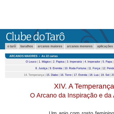
o tarô
baralhos
arcanos maiores
arcanos menores
aplicações
ARCANOS MAIORES
•
As 22 cartas
O Louco
|
1. Mágico
|
2. Papisa
|
3. Imperatriz
|
4. Imperador
|
5. Papa
8. Justiça
|
9. Eremita
|
10. Roda Fortuna
|
11. Força
|
12. Pend
14. Temperança |
15. Diabo
|
16. Torre
|
17. Estrela
|
18. Lua
|
19. Sol
|
2
XIV. A Temperanç
O Arcano da Inspiração e da 
Um anjo com rosto feminin