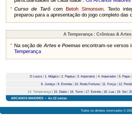
particularidades de cada idade :
Os Arcanos Maiores
•
Curso de Tarô
com
Betoh Simonsen
. Texto inte
preparou para a apresentação do jogo completo das c
A Temperança : Crônicas & Artes
•
Na seção de
Artes e Poemas
encontram-se versos i
Temperança
O Louco
|
1. Mágico
|
2. Papisa
|
3. Imperatriz
|
4. Imperador
|
5. Papa
8. Justiça
|
9. Eremita
|
10. Roda Fortuna
|
11. Força
|
12. Pend
14. Temperança |
15. Diabo
|
16. Torre
|
17. Estrela
|
18. Lua
|
19. Sol
|
2
ARCANOS MAIORES
•
As 22 cartas
Todos os direitos reservados © 20