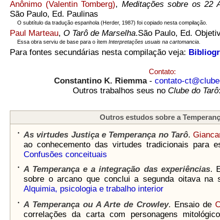
Anônimo (Valentin Tomberg)
,
Meditações sobre os 22 
São Paulo, Ed. Paulinas
O subtítulo da tradução espanhola
(Herder, 1987) foi copiado nesta compilação.
Paul Marteau
,
O Tarô de Marselha
.São Paulo, Ed. Objeti
Essa obra serviu de base para o ítem
Interpretações usuais na cartomancia
.
Para fontes secundárias nesta compilação veja:
Bibliogr
Contato:
Constantino K. Riemma
-
contato-ct@clube
Outros trabalhos seus no
Clube do Tarô
Outros estudos sobre a Temperan
•
As virtudes Justiça e Temperança no Tarô
.
Gianca
ao conhecemento das virtudes tradicionais para e
Confusões conceituais
•
A Temperança e a integração das experiências
. 
sobre o arcano que conclui a segunda oitava na 
Alquimia, psicologia e trabalho interior
•
A Temperança ou A Arte de Crowley
. Ensaio de
C
correlações da carta com personagens mitológico