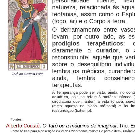
personalidade fluente, fle
natureza, relacionada às águ
teofanias, assim como o Espír
(fogo, ar) e o Corpo à terra.
O derramamento entre vaso
levam, por outro lado, as e
prodígios terapêuticos
: o
claramente o
curador
, o 
reconstituinte, aquele que ver
sobre o desequilíbrio indivi
lembra os médicos, curandeir
Tarô de Oswald Wirth
ainda, lembra conselheir
terapeutas.
A Temperança pode ser vista, ainda, no cont
aquático
, pois se refere à matéria unívoca (
circulatória que mantém a vida (chuva, seiv
(meio aquoso no plano pré-natal) e às i
ressurreição (batismo).
Fontes
:
Alberto Cousté
,
O Tarô ou a máquina de imaginar
. Rio, E
Fonte básica para a descrição inicial dos 22 arcanos maiores e para o ítem
História 