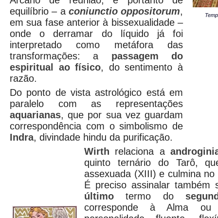
Arcano de reunião, e portanto de
equilíbrio – a
coniunctio oppositorum
,
Tempe
em sua fase anterior à bissexualidade –
onde o derramar do líquido já foi
interpretado como metáfora das
transformações: a
passagem do
espiritual ao físico
, do sentimento à
razão.
Do ponto de vista astrológico está em
paralelo com as representações
aquarianas
, que por sua vez guardam
correspondência com o simbolismo de
Indra
, divindade hindu da purificação.
Wirth
relaciona a
androgini
quinto ternário do Tarô, 
assexuada (XIII) e culmina no 
É preciso assinalar também 
último
termo do
segun
corresponde à Alma ou 