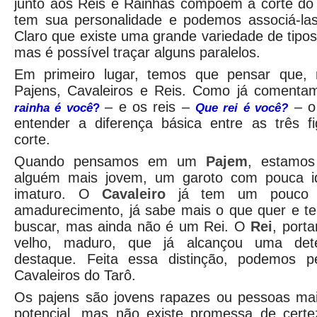
junto aos Reis e Rainhas compõem a corte do
tem sua personalidade e podemos associá-la
Claro que existe uma grande variedade de tipos
mas é possível traçar alguns paralelos.
Em primeiro lugar, temos que pensar que, 
Pajens, Cavaleiros e Reis. Como já comenta
– e os reis –
– o 
rainha é você
?
Que rei é você?
entender a diferença básica entre as três f
corte.
Quando pensamos em um
Pajem
, estamos
alguém mais jovem, um garoto com pouca i
imaturo. O
Cavaleiro
já tem um pouco 
amadurecimento, já sabe mais o que quer e t
buscar, mas ainda não é um Rei. O
Rei
, port
velho, maduro, que já alcançou uma det
destaque. Feita essa distinção, podemos 
Cavaleiros do Tarô.
Os pajens são jovens rapazes ou pessoas mai
potencial, mas não existe promessa de certez