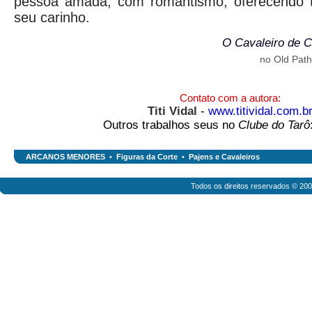
pessoa amada, com romantismo, oferecendo 
seu carinho.
O Cavaleiro de 
no Old Path
Contato com a autora:
Titi Vidal
-
www.titividal.com.b
Outros trabalhos seus no
Clube do Tarô
ARCANOS MENORES
•
Figuras da Corte
•
Pajens e Cavaleiros
Todos os direitos reservados © 20