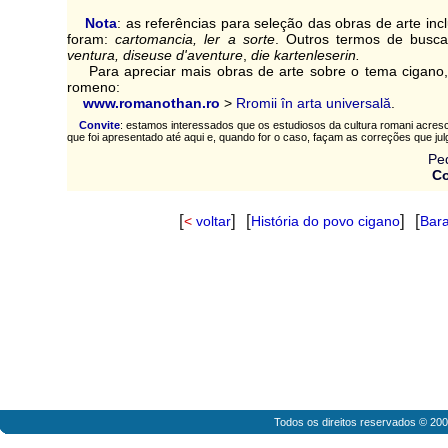
Nota
: as referências para seleção das obras de arte inc
foram:
cartomancia,
ler a sorte
. Outros termos de busca
ventura,
diseuse d'aventure
,
die kartenleserin.
Para apreciar mais obras de arte sobre o tema cigano
romeno:
www.romanothan.ro
>
Rromii în arta universală
.
Convite
: estamos interessados que os estudiosos da cultura romani acresc
que foi apresentado até aqui e, quando for o caso, façam as correções que ju
Pe
Co
[
] [
] [
<
voltar
História do povo cigano
Bara
Todos os direitos reservados © 20