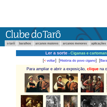
o tarô
baralhos
arcanos maiores
arcanos menores
aplicações
Ler a sorte
Ciganas e cartoman
-
[
] [
] [
<
voltar
História do povo cigano
Bara
Para ampliar e abrir a exposição,
clique
na o