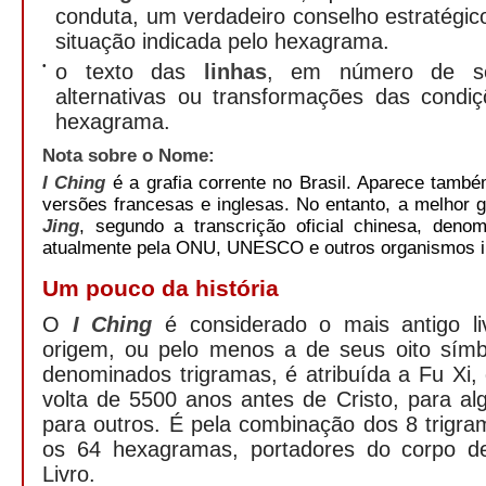
conduta, um verdadeiro conselho estratégico
situação indicada pelo hexagrama.
•
o texto das
linhas
, em número de se
alternativas ou transformações das condiç
hexagrama.
Nota sobre o Nome:
I Ching
é a grafia corrente no Brasil. Aparece tamb
versões francesas e inglesas. No entanto, a melhor g
Jing
, segundo a transcrição oficial chinesa, den
atualmente pela ONU, UNESCO e outros organismos in
Um pouco da história
O
I Ching
é considerado o mais antigo li
origem, ou pelo menos a de seus oito símb
denominados trigramas, é atribuída a Fu Xi, 
volta de 5500 anos antes de Cristo, para al
para outros. É pela combinação dos 8 trigr
os 64 hexagramas, portadores do corpo d
Livro.