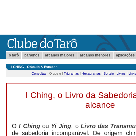
o tarô
baralhos
arcanos maiores
arcanos menores
aplicações
I CHING - Oráculo & Estudos
Consultas
| O que é |
Trigramas
|
Hexagramas
|
Sorteio
|
Livros
|
Link
I Ching, o Livro da Sabedori
alcance
O
I Ching
ou
Yi Jing
, o
Livro das Transmu
de sabedoria incomparável. De origem chin