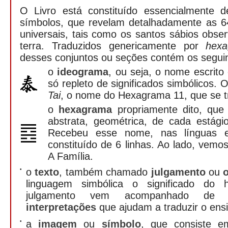
O Livro está constituído essencialmente 
símbolos, que revelam detalhadamente as 64
universais, tais como os santos sábios obs
terra. Traduzidos genericamente por
hex
desses conjuntos ou seções contém os segui
o
ideograma
, ou seja, o nome escrito
só repleto de significados simbólicos.
Tai
, o nome do Hexagrama 11, que se t
o
hexagrama
propriamente dito, que
abstrata, geométrica, de cada estági
Recebeu esse nome, nas línguas e
constituído de 6 linhas. Ao lado, vem
A Família.
•
o
texto
, também chamado
julgamento
ou
linguagem simbólica o significado do
julgamento vem acompanhado d
interpretações
que ajudam a traduzir o ens
•
a
imagem
ou
símbolo
, que consiste 