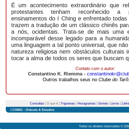
É um acontecimento extraordinário que reli
protestantes tenham reconhecido a p
ensinamentos do I Ching e enfrentado todas 
trazem a tradução de um clássico chinês para
a nós, ocidentais. Trata-se de mais uma 
incomparável desse legado para a humanid
uma linguagem a tal ponto universal, que não
natureza religiosa nem obstáculos culturais 
tocar a alma de todos os seres que buscam q
Contato com o autor:
Constantino K. Riemma -
constantinokr@clu
Outros trabalhos seus no
Clube do Tarô
Consultas
| O que é |
Trigramas
|
Hexagramas
|
Sorteio
|
Livros
|
Link
I CHING - Oráculo & Estudos
Todos os direitos reservados © 20