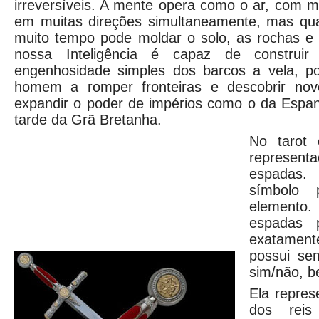
irreversíveis. A mente opera como o ar, com m
em muitas direções simultaneamente, mas qu
muito tempo pode moldar o solo, as rochas 
nossa Inteligência é capaz de construir 
engenhosidade simples dos barcos a vela, p
homem a romper fronteiras e descobrir no
expandir o poder de impérios como o da Espan
tarde da Grã Bretanha.
No tarot 
represen
espadas
símbolo 
element
espadas 
exatame
possui se
sim/não, b
Ela repre
dos reis