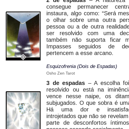
2 de espadas
– A natureza 
consegue permanecer cent
instaura, algo como: “Será me
o olhar sobre uma outra pers
pessoa ou a de outra realidad
ser resolvido com uma deci
também não suporta ficar m
Impasses seguidos de de
pertencem a esse arcano.
Esquizofrenia (Dois de Espadas)
Osho Zen Tarot
3 de espadas
– A escolha foi
resolvido ou está na iminênc
vence nesse naipe, os dita
subjugados. O que sobra é um
Há uma dor e insatisfaç
introjetados que não se revela
parte de desconfortos íntimo