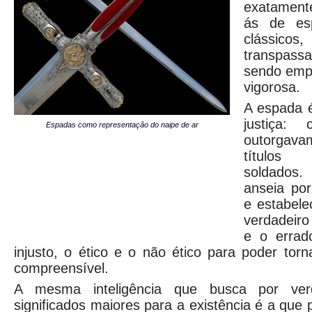
exatamen
ás de es
clássico
transpas
sendo emp
vigorosa.
A espada 
justiça:
Espadas como representação do naipe de ar
outorgava
títulos
soldados
anseia po
e estabele
verdadeir
e o errado
injusto, o ético e o não ético para poder tor
compreensível.
A mesma inteligência que busca por ver
significados maiores para a existência é a que 