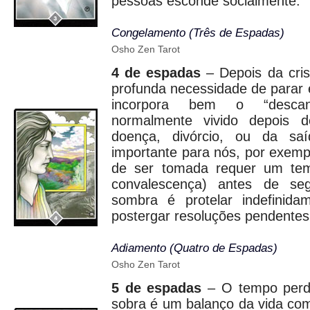
pessoas esconde socialmente.
Congelamento (Três de Espadas)
Osho Zen Tarot
4 de espadas
– Depois da cris
profunda necessidade de parar e
incorpora bem o “descan
normalmente vivido depois 
doença, divórcio, ou da sa
importante para nós, por exem
de ser tomada requer um te
convalescença) antes de se
sombra é protelar indefinid
postergar resoluções pendentes
Adiamento (Quatro de Espadas)
Osho Zen Tarot
5 de espadas
– O tempo perdi
sobra é um balanço da vida co