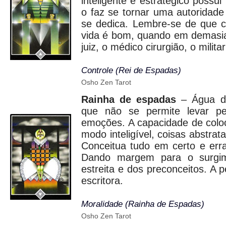
inteligente e estratégico possu
o faz se tornar uma autoridade
se dedica. Lembre-se de que c
vida é bom, quando em demasia
juiz, o médico cirurgião, o milita
Controle (Rei de Espadas)
Osho Zen Tarot
Rainha de espadas
– Água do
que não se permite levar pel
emoções. A capacidade de colo
modo inteligível, coisas abstrata
Conceitua tudo em certo e erra
Dando margem para o surgim
estreita e dos preconceitos. A p
escritora.
Moralidade (Rainha de Espadas)
Osho Zen Tarot