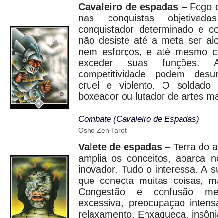
Cavaleiro de espadas
– Fogo d
nas conquistas objetiva
conquistador determinado e c
não desiste até a meta ser a
nem esforços, e até mesmo co
exceder suas funções.
competitividade podem desum
cruel e violento. O soldado 
boxeador ou lutador de artes ma
Combate (Cavaleiro de Espadas)
Osho Zen Tarot
Valete de espadas
– Terra do a
amplia os conceitos, abarca 
inovador. Tudo o interessa. A
que conecta muitas coisas, m
Congestão e confusão men
excessiva, preocupação inten
relaxamento. Enxaqueca, insôni