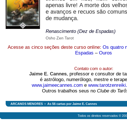
apenas livre! A morte dos velhos
e avanços e recuos são comuns
de mudança.
Renascimento (Dez de Espadas)
Osho Zen Tarot
Acesse as cinco seções deste curso online:
Os quatro 
Espadas
–
Ouros
Contato com o autor:
Jaime E. Cannes
, professor e consultor de t
é astrólogo, numerólogo, mestre e terape
www.jaimeecannes.com
e
www.tarotzenreiki
Outros trabalhos seus no
Clube do Tarô
ARCANOS MENORES
•
As 56 cartas por Jaime E. Cannes
Todos os direitos reservados © 20