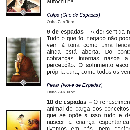
autocrítica.
Culpa (Oito de Espadas)
Osho Zen Tarot
9 de espadas
– A dor sentida n
Tudo o que foi negado não pod
vem à tona como uma ferida
ainda está aberta. Do pon
cobranças internas nasce 
percepção. O sofrimento esco
própria cura, como todos os ve
Pesar (Nove de Espadas)
Osho Zen Tarot
10 de espadas
– O renasciment
animal de carga dos conceitos
que se opõe a isso tudo e de
nascer a criança espontâne
tivemos em nós, nem confo